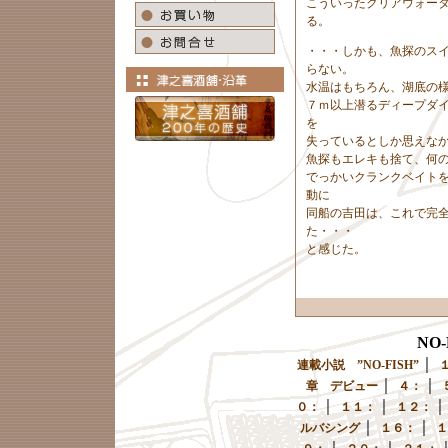
こういったクリアウォー
る。
・・・しかも、魚探のス
らない。
水温はもちろん、湖底の
７ｍ以上潜るディープダ
を
失っているとしか思えな
魚探もエレキも捨て、何
でっかいクランクベイト
動に
同船の吉田は、これで完
た・・・
と感じた。
NO
｜
連載小説 ”NO-FISH”
｜
｜
章 デビュー
４：
｜
｜
０：
１１：
１２：
｜
｜
ルバシング
１６：
１
｜
｜