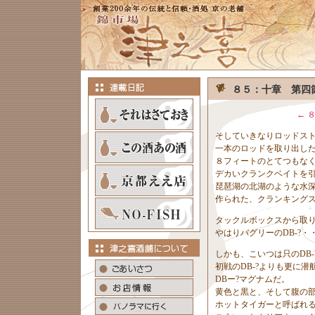
８５：十章 第四
← 
そしていきなりロッドス
一本のロッドを取り出し
８フィートのとてつもな
デカいクランクベイトを
琵琶湖の北湖のような水
作られた、クランキング
タックルボックスから取
やはりバグリーのDB-?・
しかも、こいつは只のDB-
初戦のDB-?よりも更に
DBー?マグナムだ。
黄色と黒と、そして腹の
ホットタイガーと呼ばれ