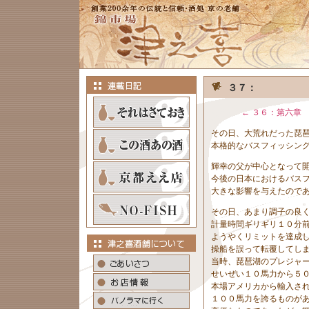
３７：
← ３６：第六章
その日、大荒れだった琵
本格的なバスフィッシン
輝幸の父が中心となって
今後の日本におけるバス
大きな影響を与えたので
その日、あまり調子の良
計量時間ギリギリ１０分
ようやくリミットを達成
操船を誤って転覆してし
当時、琵琶湖のプレジャ
せいぜい１０馬力から５
本場アメリカから輸入さ
１００馬力を誇るものが