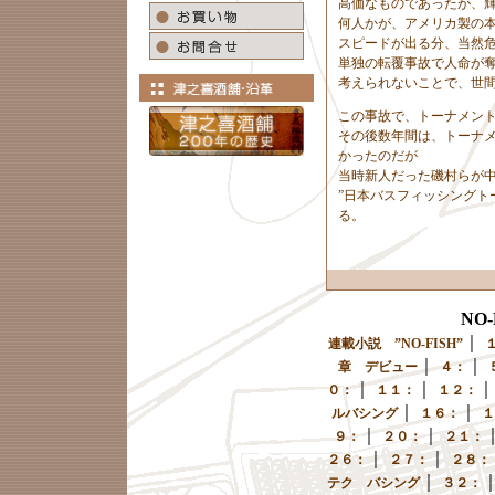
高価なものであったが、
何人かが、アメリカ製の
スピードが出る分、当然
単独の転覆事故で人命が
考えられないことで、世
この事故で、トーナメン
その後数年間は、トーナ
かったのだが
当時新人だった磯村らが
”日本バスフィッシングト
る。
NO
｜
連載小説 ”NO-FISH”
｜
｜
章 デビュー
４：
｜
｜
０：
１１：
１２：
｜
｜
ルバシング
１６：
１
｜
｜
９：
２０：
２１：
｜
｜
２６：
２７：
２８：
｜
テク バシング
３２：