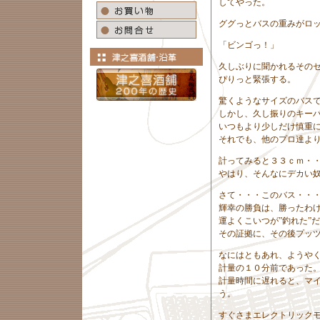
してやった。
ググっとバスの重みがロ
「ビンゴっ！」
久しぶりに聞かれるその
ぴりっと緊張する。
驚くようなサイズのバス
しかし、久し振りのキー
いつもより少しだけ慎重
それでも、他のプロ達よ
計ってみると３３ｃｍ・
やはり、そんなにデカい
さて・・・このバス・・
輝幸の勝負は、勝ったわ
運よくこいつが”釣れた”
その証拠に、その後プッ
なにはともあれ、ようや
計量の１０分前であった
計量時間に遅れると、マ
う。
すぐさまエレクトリック