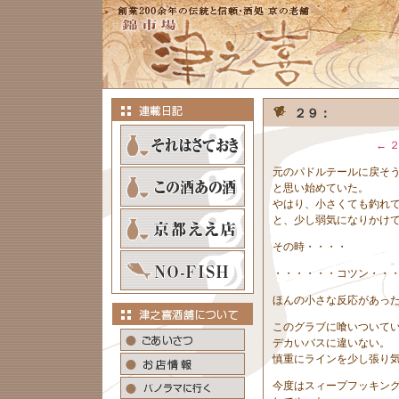
２９：
← 
元のパドルテールに戻そ
と思い始めていた。
やはり、小さくても釣れ
と、少し弱気になりかけ
その時・・・・
・・・・・・コツン・・
ほんの小さな反応があっ
このグラブに喰いついて
デカいバスに違いない。
慎重にラインを少し張り
今度はスィープフッキン