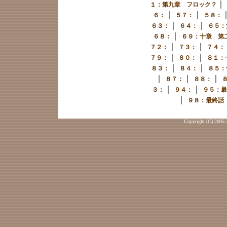
｜
１：第九章 フロック？
｜
｜
６：
５７：
５８：
｜
｜
６３：
６４：
６５：
｜
６８：
６９：十章 第
｜
｜
７２：
７３：
７４：
｜
｜
７９：
８０：
８１：
｜
｜
８３：
８４：
８５：
｜
｜
｜
８７：
８８：
｜
｜
３：
９４：
９５：最
｜
９８：最終話
Copyright (C) 2005-