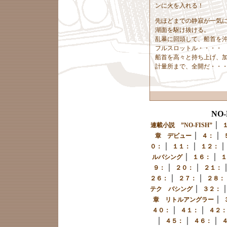
ンに火を入れる！
先ほどまでの静寂が一気
湖面を駆け抜ける。
乱暴に回頭して、船首を
フルスロットル・・・・
船首を高々と持ち上げ、
計量所まで、全開だ・・
NO
｜
連載小説 ”NO-FISH”
｜
｜
章 デビュー
４：
｜
｜
０：
１１：
１２：
｜
｜
ルバシング
１６：
１
｜
｜
９：
２０：
２１：
｜
｜
２６：
２７：
２８：
｜
テク バシング
３２：
｜
章 リトルアングラー
｜
｜
４０：
４１：
４２：
｜
｜
｜
４５：
４６：