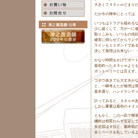
大きくて４５ｃｍどまり
だが今の輝幸にとっては
いつもはドラグを緩める
少し緩くして、万が一に
取りこみも、いつもの倍
確実に弱らせてからラン
ラインも１２ポンドであ
決して無理は出来ない・
かなり時間をかけてボー
最初釣った４３ｃｍより
ポットベリーとは言えず
ゴボウ抜きでも大丈夫か
と、一瞬考えたが無理は
基本通り、ハンドランデ
計ってみると、４５ｃｍ
しかし重量は最初の４３
ともかく、この一匹で輝
磯村は相変わらず安定し
長谷部は９位と、最終戦
全くペースを乱している