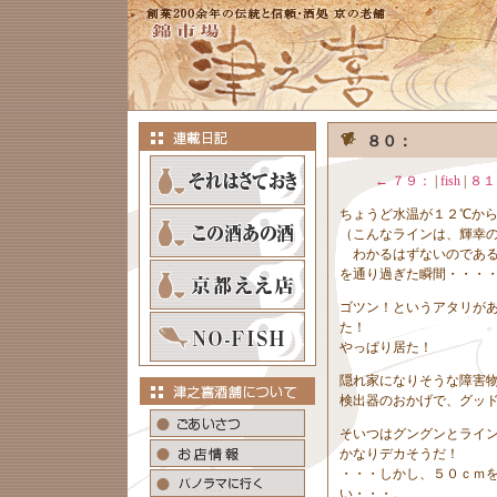
８０：
← ７９：
|
fish
|
８１
ちょうど水温が１２℃か
（こんなラインは、輝幸
わかるはずないのである
を通り過ぎた瞬間・・・
ゴツン！というアタリが
た！
やっぱり居た！
隠れ家になりそうな障害
検出器のおかげで、グッ
そいつはグングンとライ
かなりデカそうだ！
・・・しかし、５０ｃｍ
い・・・。