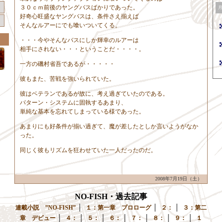
３０ｃｍ前後のヤングバスばかりであった。
好奇心旺盛なヤングバスは、条件さえ揃えば
そんなルアーにでも喰いついてくる。
・・・今やそんなバスにしか輝幸のルアーは
相手にされない・・・ということだ・・・・。
一方の磯村省吾であるが・・・・・
彼もまた、苦戦を強いられていた。
彼はベテランであるが故に、考え過ぎていたのである。
パターン・システムに固執するあまり、
単純な基本を忘れてしまっている様であった。
あまりにも好条件が揃い過ぎて、魔が差したとしか言いようがなか
った。
同じく彼もリズムを狂わせていた一人だったのだ。
2008年7月19日（土）
NO-FISH・過去記事
｜
｜
｜
連載小説 ”NO-FISH”
１：第一章 プロローグ
２：
３：第二
｜
｜
｜
｜
｜
｜
｜
章 デビュー
４：
５：
６：
７：
８：
９：
１