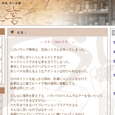
４９：
← ４８：
|
fish
|
５０： →
このバラシで輝幸は、完全にリズムを失ってしまった。
焦って同じポイントにキャストするが
キャストミスで大きな音を立ててしまった。
着水してからもチグハグなリーリングで
全くバスを誘えるようなアクションは付けられなかった。
そのポイントをあっさり諦め、乱暴にエンジンをかけて
必要以上に猛スピードで他の場所に移動しても
結果は同じだった・・・・。
どんなに場所を変えても、バラバラのリズムでルアーを引いたって
アピールできるはずがない・・・・。
だだ引きできるバイブレーションプラグでさえも
そんなに甘いものではなかった・・・。
単調なウォブリングアクションに喰いついてくるのは