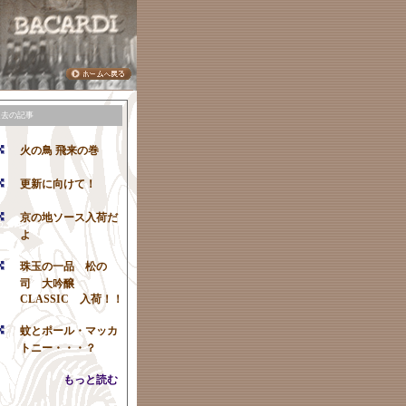
過去の記事
火の鳥 飛来の巻
更新に向けて！
京の地ソース入荷だ
よ
珠玉の一品 松の
司 大吟醸
CLASSIC 入荷！！
蚊とポール・マッカ
トニー・・・？
もっと読む