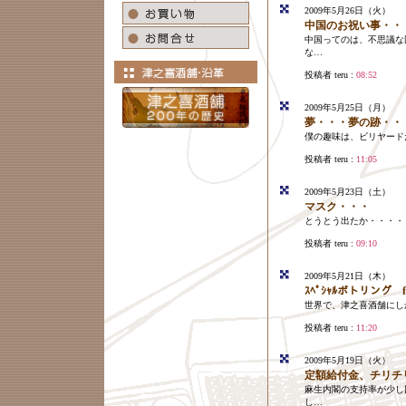
2009年5月26日（火）
中国のお祝い事・・
中国ってのは、不思議な
な…
投稿者 teru :
08:52
2009年5月25日（月）
夢・・・夢の跡・・
僕の趣味は、ビリヤード
投稿者 teru :
11:05
2009年5月23日（土）
マスク・・・
とうとう出たか・・・・
投稿者 teru :
09:10
2009年5月21日（木）
ｽﾍﾟｼｬﾙボトリング 
世界で、津之喜酒舗にしか
投稿者 teru :
11:20
2009年5月19日（火）
定額給付金、チリチ
麻生内閣の支持率が少し
し…