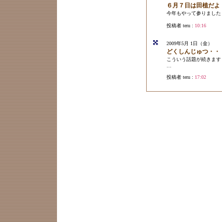
６月７日は田植だよ
今年もやって参りました
投稿者 teru :
10:16
2009年5月 1日（金）
どくしんじゅつ・・
こういう話題が続きます
…
投稿者 teru :
17:02