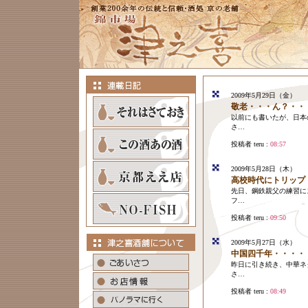
2009年5月29日（金）
敬老・・・ん？・・
以前にも書いたが、日本
さ…
投稿者 teru :
08:57
2009年5月28日（木）
高校時代にトリップ
先日、鋼鉄親父の練習に
フ…
投稿者 teru :
09:50
2009年5月27日（水）
中国四千年・・・・
昨日に引き続き、中華ネ
さ…
投稿者 teru :
08:49