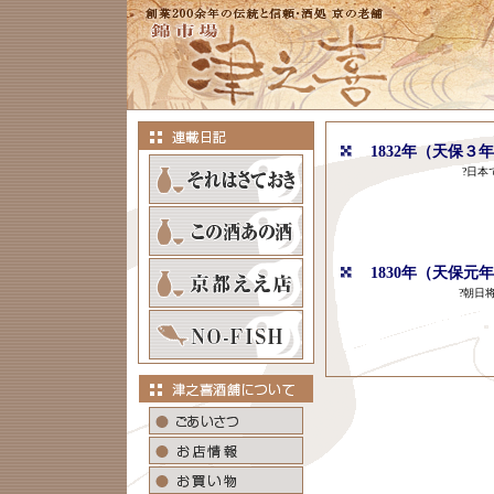
1832年（天保３
?日本で一番海
1830年（天保元
?朝日将軍が