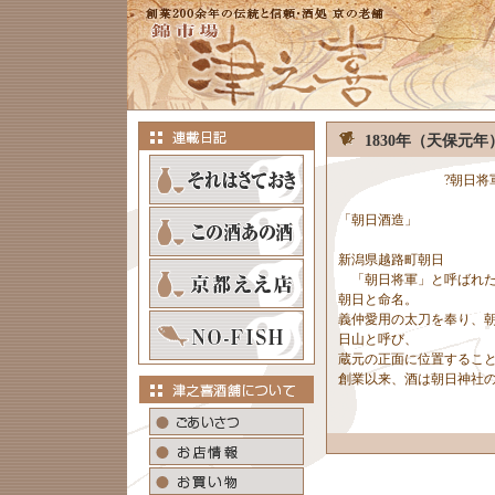
1830年（天保元年
?朝日将軍が見
「朝日酒造」
新潟県越路町朝日
「朝日将軍」と呼ばれた
朝日と命名。
義仲愛用の太刀を奉り、
日山と呼び、
蔵元の正面に位置するこ
創業以来、酒は朝日神社