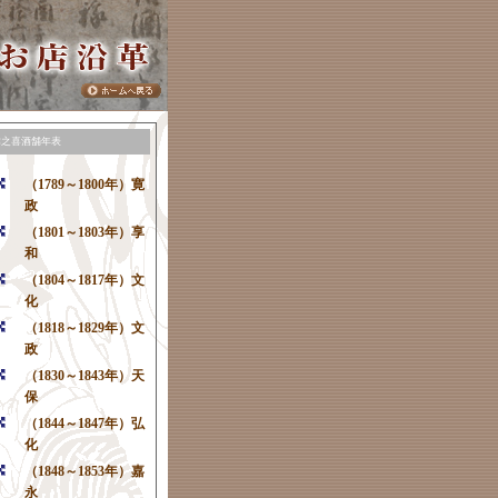
津之喜酒舗年表
（1789～1800年）寛
政
（1801～1803年）享
和
（1804～1817年）文
化
（1818～1829年）文
政
（1830～1843年）天
保
（1844～1847年）弘
化
（1848～1853年）嘉
永