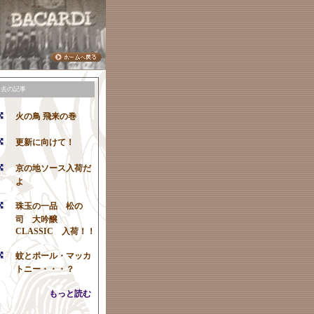
過去の記事
火の鳥 飛来の巻
更新に向けて！
京の地ソース入荷だ
よ
珠玉の一品 松の
司 大吟醸
CLASSIC 入荷！！
蚊とポール・マッカ
トニー・・・？
もっと読む