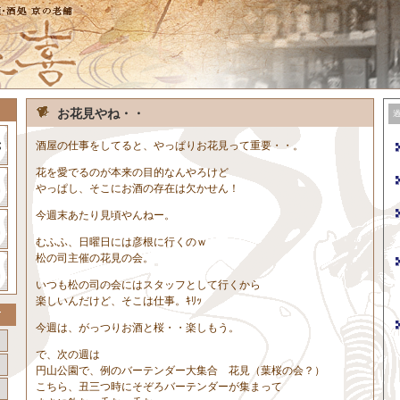
お花見やね・・
酒屋の仕事をしてると、やっぱりお花見って重要・・。
花を愛でるのが本来の目的なんやろけど
やっぱし、そこにお酒の存在は欠かせん！
今週末あたり見頃やんねー。
むふふ、日曜日には彦根に行くのｗ
松の司主催の花見の会。
いつも松の司の会にはスタッフとして行くから
楽しいんだけど、そこは仕事。ｷﾘｯ
今週は、がっつりお酒と桜・・楽しもう。
で、次の週は
円山公園で、例のバーテンダー大集合 花見（葉桜の会？）
こちら、丑三つ時にそぞろバーテンダーが集まって