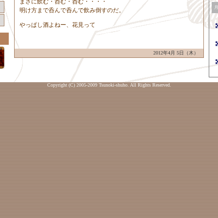
まさに飲む・呑む・呑む・・・・
明け方まで呑んで呑んで飲み倒すのだ。
やっぱし酒よねー、花見って
2012年4月 5日（木）
Copyright (C) 2005-2009 Tsunoki-shuho. All Rights Reserved.