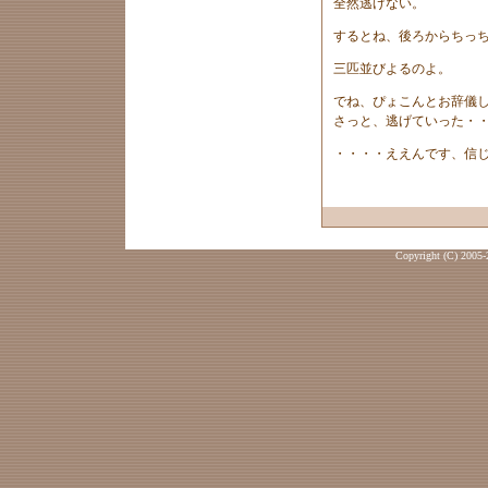
全然逃げない。
するとね、後ろからちっ
三匹並びよるのよ。
でね、ぴょこんとお辞儀
さっと、逃げていった・
・・・・ええんです、信
Copyright (C) 2005-