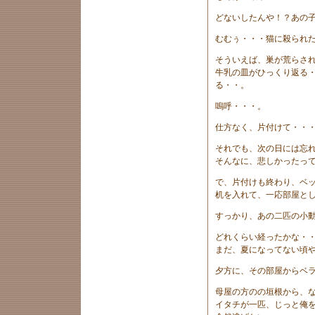
どないしたんや！？あの
むむぅ・・・猫に殺られ
そういえば、巣が荒らさ
牛乳の皿がひっくり返る
る・・。
嗚呼・・・。
仕方なく、片付けて・・
それでも、次の日には忘
そんなに、悲しかったっ
で、片付けも終わり、ベ
机を入れて、一応部屋と
すっかり、あの二匹の小
どれくらい経ったかな・
まだ、夏になってない頃
夕方に、その部屋からベ
母屋の方のの垣根から、
イタチが一匹、じっと俺