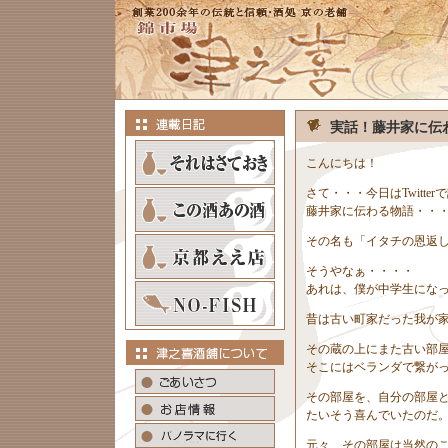
実話！藤井家に伝
こんにちは！
さて・・・今日はTwitte
藤井家に伝わる物語・・
その名も「イタチの恩返
そうやなぁ・・・・
あれは、僕が中学生にな
昔は古い町家だった我が
その蔵の上にまた古い部
そこにはベランダで繋が
その部屋を、自分の部屋
たいそう喜んでいたのだ
元々、その部屋は当然の