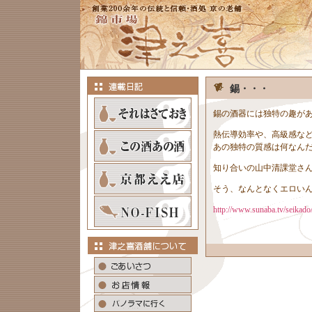
錫・・・
錫の酒器には独特の趣が
熱伝導効率や、高級感な
あの独特の質感は何なん
知り合いの山中清課堂さ
そう、なんとなくエロい
http://www.sunaba.tv/seikad