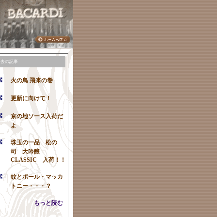
過去の記事
火の鳥 飛来の巻
更新に向けて！
京の地ソース入荷だ
よ
珠玉の一品 松の
司 大吟醸
CLASSIC 入荷！！
蚊とポール・マッカ
トニー・・・？
もっと読む