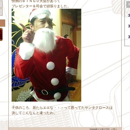
恒例のＢＩＮＧＯ大会があって
プレゼンター＆司会で頑張りました。
子供のころ、居たらエエな・・・って思ってたサンタクロースは
決してこんなんと違ったわ。
2009年12月27日（日）