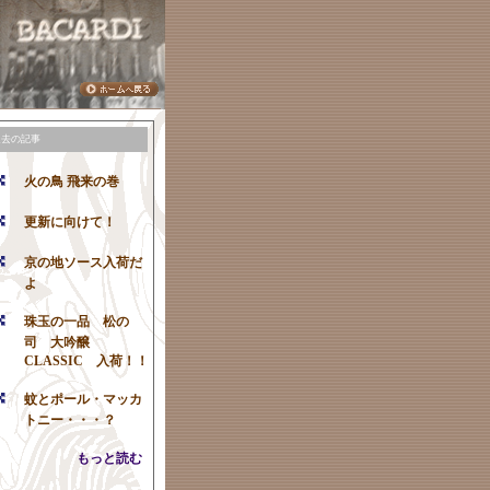
過去の記事
火の鳥 飛来の巻
更新に向けて！
京の地ソース入荷だ
よ
珠玉の一品 松の
司 大吟醸
CLASSIC 入荷！！
蚊とポール・マッカ
トニー・・・？
もっと読む