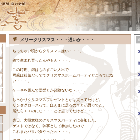
メリークリスマス・・・遅いか・・・
ちっちゃい頃からクリスマス嫌い・・・。
錦で生まれ育ったんやもん・・・。
この時期、錦はものすごい人出で
両親は殺気だっててクリスマスホームパーティどころではな
い・・・。
ケーキを囲んで団欒とか経験ないな・・・。
しっかりクリスマスプレゼントとかは貰ってたけど。
サンタクロースって、ほんまに居るの？とか思ってた。
居たらエエのにな・・・とは思ってたけど・・。
先日、大得意様のクリスマスパーティに参加した。
ゲストではなく、幹事として参加したので
これまたバタバタやったわ・・・。