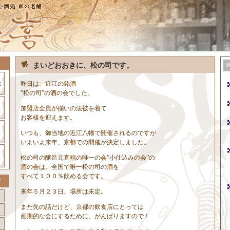
まいどおおきに、松の司です。
昨日は、近江の銘酒
”松の司”の酒の会でした。
加盟店全員が揃いの法被を着て
お客様を迎えます。
いつも、御当地の近江八幡で開催されるのですが
いよいよ来年、京都での開催が決定しました。
松の司の醸造元直轄の唯一の会”小仕込みの会”の
酒の会は、全国で唯一松の司の酒を
すべて１００％飲める会です。
来年５月２３日、場所は未定。
まだ先の話だけど、京都の飲食店にとっては
画期的な会にするために、がんばりますので！