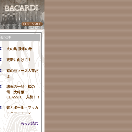
過去の記事
火の鳥 飛来の巻
更新に向けて！
京の地ソース入荷だ
よ
珠玉の一品 松の
司 大吟醸
CLASSIC 入荷！！
蚊とポール・マッカ
トニー・・・？
もっと読む