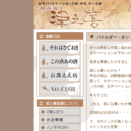
パイルダー・オン
日々の雑多な作業に追わ
モチベーションが下がっ
道具を整備したりすると
前にも書いたかな？
学生の頃は、試験勉強の
買って、モチベーション
（その頃、モチベーショ
今もそうだ。
これも、前にも書いたが
ZEBRAのSARASA・・・
で、そのインクが無くな
ストックから交換・・・