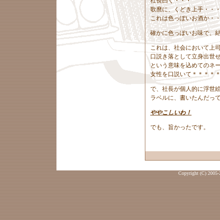
社長曰く・・・
歌麿に、くどき上手・・
これは色っぽいお酒か・
確かに色っぽいお味で、
これは、社会において上
口説き落として立身出世
という意味を込めてのネ
女性を口説いて＊＊＊＊
で、社長が個人的に浮世
ラベルに、書いたんだっ
ややこしいわ！
でも、旨かったです。
Copyright (C) 2005-