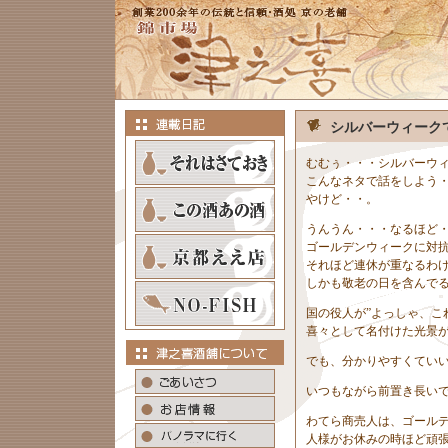
シルバーウィーク
むむぅ・・・シルバーウ
こんなネタで話をしよう
やけど・・。
うんうん・・・なるほど
ゴールデンウィークに対
それほど連休が重なるわ
しかも敬老の日を含んで
国の役人が”よっしゃ、こ
喜々として名付けた光景
でも、分かりやすくてい
いつもながら前置き長い
わてら商売人は、ゴール
人様がお休みの時ほど頑