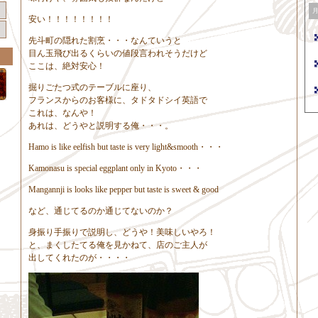
安い！！！！！！！！
先斗町の隠れた割烹・・・なんていうと
目ん玉飛び出るくらいの値段言われそうだけど
ここは、絶対安心！
掘りごたつ式のテーブルに座り、
フランスからのお客様に、タドタドシイ英語で
これは、なんや！
あれは、どうやと説明する俺・・・。
Hamo is like eelfish but taste is very light&smooth・・・
Kamonasu is special eggplant only in Kyoto・・・
Mangannji is looks like pepper but taste is sweet & good
など、通じてるのか通じてないのか？
身振り手振りで説明し、どうや！美味しいやろ！
と、まくしたてる俺を見かねて、店のご主人が
出してくれたのが・・・・