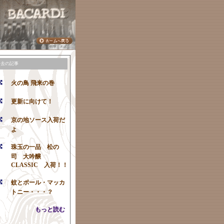
過去の記事
火の鳥 飛来の巻
更新に向けて！
京の地ソース入荷だ
よ
珠玉の一品 松の
司 大吟醸
CLASSIC 入荷！！
蚊とポール・マッカ
トニー・・・？
もっと読む