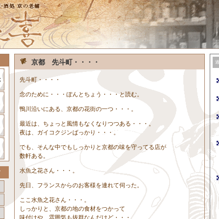
京都 先斗町・・・・
先斗町・・・・
念のために・・・ぽんとちょう・・・と読む。
鴨川沿いにある、京都の花街の一つ・・・。
最近は、ちょっと風情もなくなりつつある・・・。
夜は、ガイコクジンばっかり・・・。
でも、そんな中でもしっかりと京都の味を守ってる店が
数軒ある。
水魚之花さん・・・。
先日、フランスからのお客様を連れて伺った。
ここ水魚之花さん・・・。
しっかりと、京都の地の食材をつかって
味付けや、雰囲気も抜群なんだけど・・・