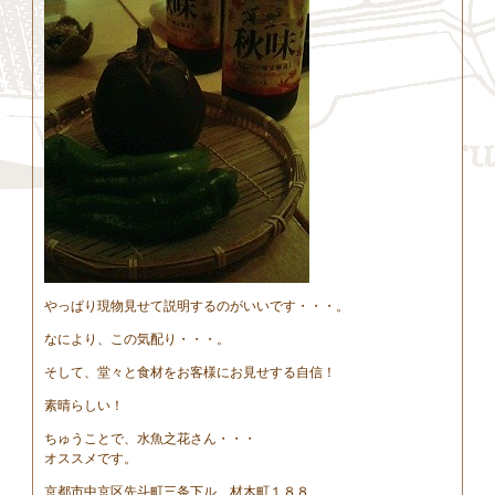
やっぱり現物見せて説明するのがいいです・・・。
なにより、この気配り・・・。
そして、堂々と食材をお客様にお見せする自信！
素晴らしい！
ちゅうことで、水魚之花さん・・・
オススメです。
京都市中京区先斗町三条下ル 材木町１８８