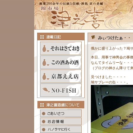
みぃつけたぁ・・
俄かに盛り上がった？鳩
本日、用事で神輿会の事
なんてタイムリーな・・
（ブログの神さん降りて
見つけました・・・・
鳩サブレーの缶・・・。