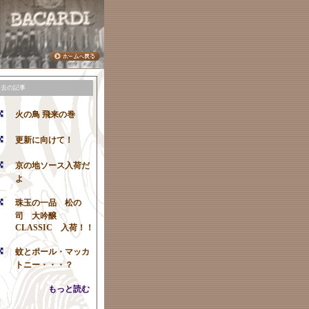
過去の記事
火の鳥 飛来の巻
更新に向けて！
京の地ソース入荷だ
よ
珠玉の一品 松の
司 大吟醸
CLASSIC 入荷！！
蚊とポール・マッカ
トニー・・・？
もっと読む