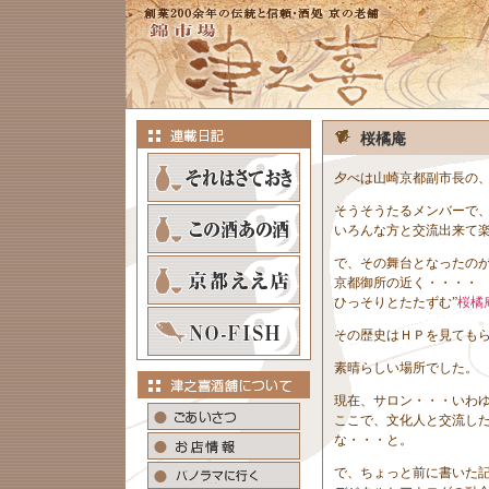
桜橘庵
夕べは山崎京都副市長の
そうそうたるメンバーで
いろんな方と交流出来て
で、その舞台となったの
京都御所の近く・・・・
ひっそりとたたずむ”
桜橘
その歴史はＨＰを見ても
素晴らしい場所でした。
現在、サロン・・・いわ
ここで、文化人と交流し
な・・・と。
で、ちょっと前に書いた