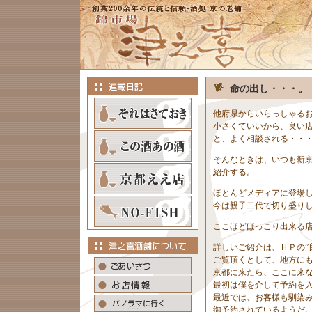
命の出し・・・。
他府県からいらっしゃる
小さくていいから、良い
と、よく相談される・・
そんなときは、いつも新京
紹介する。
ほとんどメディアに登場
今は親子二代で切り盛り
ここほどほっこり出来る
詳しいご紹介は、ＨＰの”
ご覧頂くとして、地方に
京都に来たら、ここに来
最初は僕を介して予約を
最近では、お客様も馴染
御予約されているようだ