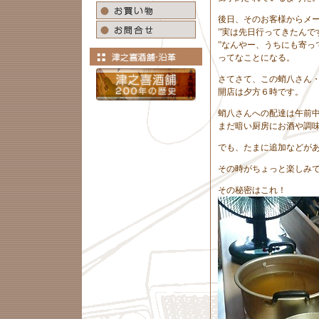
後日、そのお客様からメ
”実は先日行ってきたんで
”なんやー、うちにも寄っ
ってなことになる。
さてさて、この蛸八さん
開店は夕方６時です。
蛸八さんへの配達は午前
まだ暗い厨房にお酒や調
でも、たまに追加などが
その時がちょっと楽しみ
その秘密はこれ！