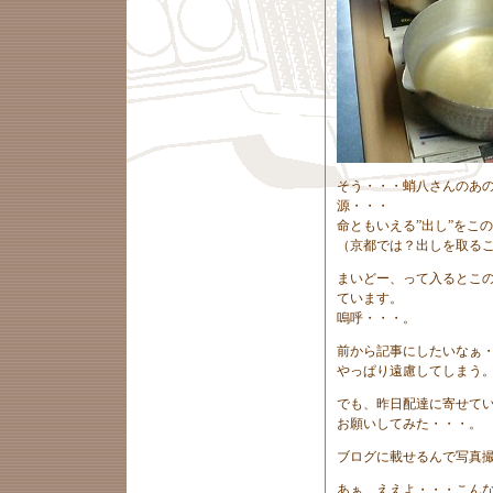
そう・・・蛸八さんのあ
源・・・
命ともいえる”出し”をこ
（京都では？出しを取るこ
まいどー、って入るとこ
ています。
嗚呼・・・。
前から記事にしたいなぁ
やっぱり遠慮してしまう
でも、昨日配達に寄せて
お願いしてみた・・・。
ブログに載せるんで写真
あぁ、ええよ・・・こん