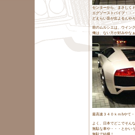
センターから、まさしく
エグゾーストパイプ・・
どえらい音が出よるんや
前のムルシエは、ウイン
俺は、ない方が好みやな
最高速３４０ｋｍ/hやて
よく、日本でどこでそん
無駄な車や・・・とかい
無駄で結構！