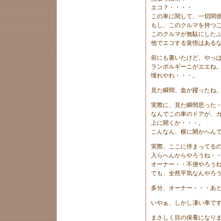
エコ？・・・・
この車に関して、一切関
もし、このクルマを持つ
このクルマが無駄にした
他でエコする覚悟はある
前にも書いたけど、やっ
ランボルギーニがエエね
憧れやわ・・・。
見た瞬間、血が躍ったね
実際に、見た瞬間思った
なんでこの車のドアが、
上に開くか・・・。
こんなん、横に開かへん
実際、ここに停まってる
入らへんからやろうね・
オーナー・・不便やろう
でも、全然平気なんやろ
多分、オーナー・・・あ
いやぁ、しかし凄い車で
まさしく目の保養になり