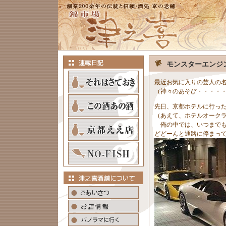
モンスターエンジ
最近お気に入りの芸人の
（神々のあそび・・・・
先日、京都ホテルに行っ
（あえて、ホテルオーク
俺の中では、いつまでも
どどーんと通路に停まっ