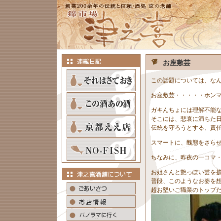
お座敷芸
この話題については、な
お座敷芸・・・・・ホン
ガキんちょには理解不能
そこには、悲哀に満ちた
伝統を守ろうとする、責
スマートに、醜態をさら
ちなみに、昨夜の一コマ
お姐さんと艶っぽい芸を
普段、このようなお姿を
超お堅いご職業のトップ