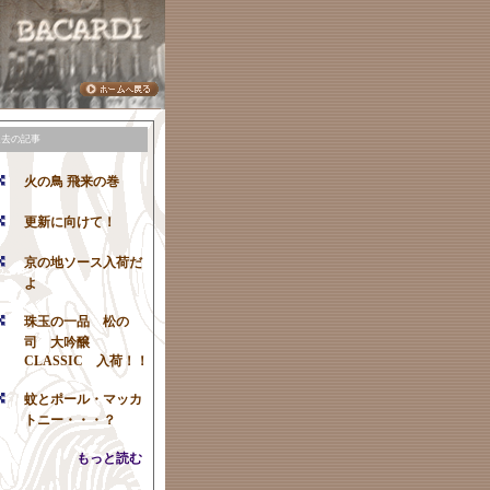
過去の記事
火の鳥 飛来の巻
更新に向けて！
京の地ソース入荷だ
よ
珠玉の一品 松の
司 大吟醸
CLASSIC 入荷！！
蚊とポール・マッカ
トニー・・・？
もっと読む