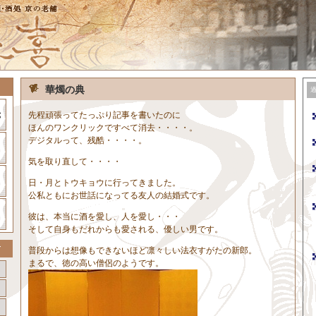
華燭の典
先程頑張ってたっぷり記事を書いたのに
ほんのワンクリックですべて消去・・・・。
デジタルって、残酷・・・・。
気を取り直して・・・・
日・月とトウキョウに行ってきました。
公私ともにお世話になってる友人の結婚式です。
彼は、本当に酒を愛し、人を愛し・・・
そして自身もだれからも愛される、優しい男です。
普段からは想像もできないほど凛々しい法衣すがたの新郎。
まるで、徳の高い僧侶のようです。