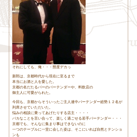
それにしても、俺・・・態度デカっ
新郎は、京都時代から現在に至るまで
本当にお酒と人を愛した。
京都の名だたるバーのバーテンダーや、料飲店の
御主人に可愛がられた。
今回も、京都からそういったご主人連中バーテンダー総勢１２名が
列席させていただいた。
悩みの相談に乗ってあげたりする店主・・・・
バカなことを言い合って、楽しく過ごせる若手バーテンダー・・・
京都でも、そんなに集まり事はできないのに
一つのテーブルに一堂に会した姿は、そこにいれば自然とテンショ
ンも