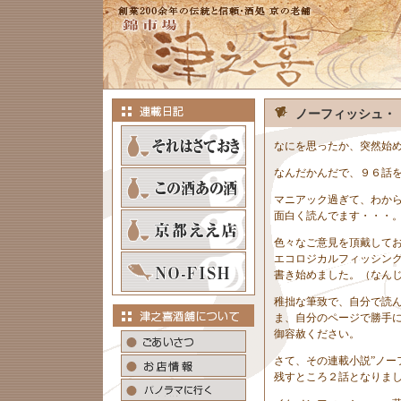
ノーフィッシュ・
なにを思ったか、突然始
なんだかんだで、９６話
マニアック過ぎて、わか
面白く読んでます・・・
色々なご意見を頂戴して
エコロジカルフィッシン
書き始めました。（なん
稚拙な筆致で、自分で読
ま、自分のページで勝手
御容赦ください。
さて、その連載小説”ノー
残すところ２話となりま