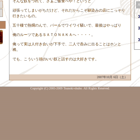
そんな奴をつれて、さぁご飯食べや！というと
頑張ってしまいがちだけど、それだからこそ馴染みの店にこっそり
行きたいもの。
五十棲で熱燗のんで、パールでワイワイ騒いで、最後はやっぱり
俺のルーツであるＳＡＴＯＮＡＫＡへ・・・・。
俺って実は人付き合いが下手で、二人で呑みに出ることはホンと
稀。
でも、こういう頭のいい奴と話すのは大好きです。
2007年10月 6日（土）
Copyright (C) 2005-2009 Tsunoki-shuho. All Rights Reserved.