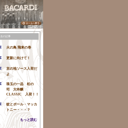
過去の記事
火の鳥 飛来の巻
更新に向けて！
京の地ソース入荷だ
よ
珠玉の一品 松の
司 大吟醸
CLASSIC 入荷！！
蚊とポール・マッカ
トニー・・・？
もっと読む