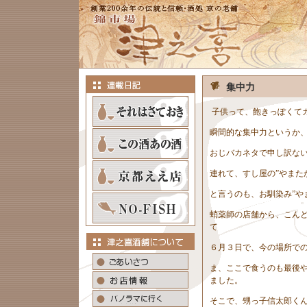
集中力
子供って、飽きっぽくて
瞬間的な集中力というか
おじバカネタで申し訳な
連れて、すし屋の”やまた
と言うのも、お馴染み”や
蛸薬師の店舗から、こん
て
６月３日で、今の場所で
ま、ここで食うのも最後
ました。
そこで、甥っ子信太郎く