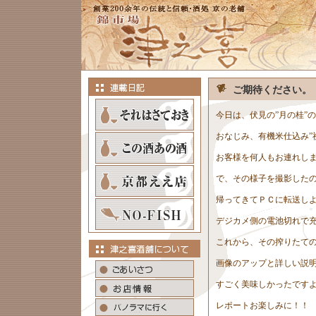
ご期待ください。
今日は、伏見の”月の桂”
おなじみ、有機米仕込み”
お客様を何人もお連れし
で、その様子を撮影した
帰ってきてＰＣに転送し
デジカメ側の電池切れで
これから、その搾りたての
画像のアップと詳しい説
すごく美味しかったです
レポートお楽しみに！！