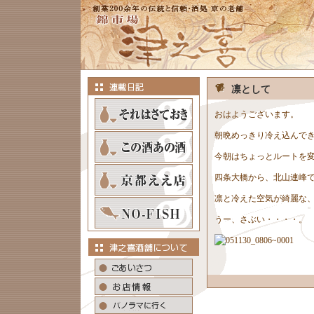
凛として
おはようございます。
朝晩めっきり冷え込んで
今朝はちょっとルートを変
四条大橋から、北山連峰
凛と冷えた空気が綺麗な
うー、さぶい・・・・。