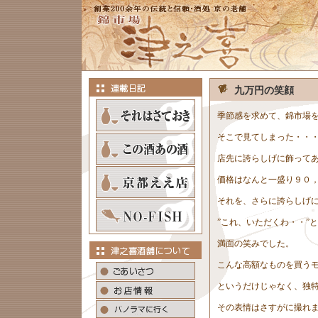
九万円の笑顔
季節感を求めて、錦市場
そこで見てしまった・・
店先に誇らしげに飾って
価格はなんと一盛り９０
それを、さらに誇らしげ
”これ、いただくわ・・”
満面の笑みでした。
こんな高額なものを買う
というだけじゃなく、独
その表情はさすがに撮れ