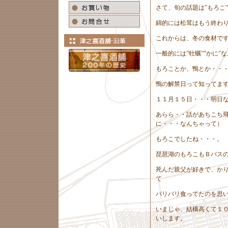
さて、旬の話題は”もろこ”
錦的には松茸はもう終わ
これからは、冬の食材で
一般的には”牡蠣””かに
もろことか、鴨とか・・
鴨の解禁日って知ってま
１１月１５日・・・明日
あらら・・話があちこち
に・・・なんちゃって）
もろこでしたね・・・。
琵琶湖のもろこもＢバス
死んだ親父が好きで、か
て
バリバリ食ってたのを思
いまじゃ、結構高くて１
いします。